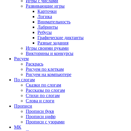
Игры с числами
Развивающие игры
Карточки
Логика
Внимательность
Лабринты
Ребусы
Графические диктанты
Разные задания
Игры своими руками
Викторины и конкурсы
Рисуем
Раскрась
Рисуем по клеткам
Рисуем на компьютере
По слогам
Сказки по слогам
Рассказы по слогам
Стихи по слогам
Слова и слоги
Прописи
Прописи букв
Прописи цифр
Прописи с узорами
МК