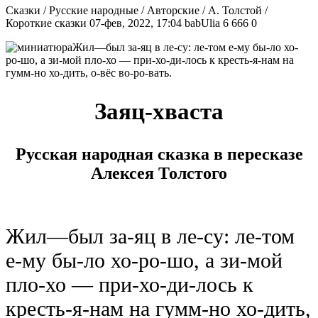
Сказки / Русские народные / Авторские / А. Толстой /
Короткие сказки
07-фев, 2022, 17:04
babUlia
6 666
0
Жил—был за-яц в ле-су: ле-том е-му бы-ло хо-
ро-шо, а зи-мой пло-хо — при-хо-ди-лось к кресть-я-нам на
гумм-но хо-дить, о-вёс во-ро-вать.
Заяц-хваста
Русская народная сказка в пересказе
Алексея Толстого
Жил—был за-яц в ле-су: ле-том
е-му бы-ло хо-ро-шо, а зи-мой
пло-хо — при-хо-ди-лось к
кресть-я-нам на гумм-но хо-дить,