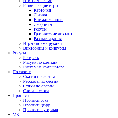
Игры с числами
Развивающие игры
Карточки
Логика
Внимательность
Лабринты
Ребусы
Графические диктанты
Разные задания
Игры своими руками
Викторины и конкурсы
Рисуем
Раскрась
Рисуем по клеткам
Рисуем на компьютере
По слогам
Сказки по слогам
Рассказы по слогам
Стихи по слогам
Слова и слоги
Прописи
Прописи букв
Прописи цифр
Прописи с узорами
МК