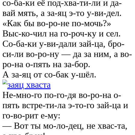
со-ба-ки её под-хва-ти-ли и да-
вай мять, а за-яц э-то у-ви-дел.
«Как бы во-ро-не по-мочь?»
Выс-ко-чил на го-роч-ку и сел.
Со-ба-ки у-ви-дали зай-ца, бро-
си-ли во-ро-ну — да за ним, а во-
ро-на о-пять на за-бор.
А за-яц от со-бак у-шёл.
Не-мно-го по-го-дя во-ро-на о-
пять встре-ти-ла э-то-го зай-ца и
го-во-рит е-му:
— Вот ты мо-ло-дец, не хвaс-та,