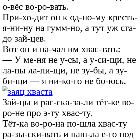
о-вёс во-ро-вать.
При-хо-дит он к од-но-му кресть-
я-ни-ну на гумм-но, а тут уж ста-
до зай-цев.
Вот он и на-чал им хвас-тать:
— У ме-ня не у-сы, а у-си-щи, не
ла-пы лa-пи-щи, не зу-бы, а зy-
би-щи — я ни-ко-го не бо-юсь.
Зай-цы и рас-ска-за-ли тёт-ке во-
ро-не про э-ту хвaс-ту.
Тёт-ка во-ро-на по-шла хвас-ту
ра-зы-ски-вать и наш-ла е-го под