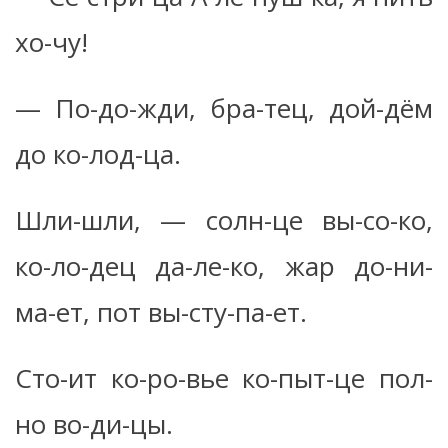
хо-чу!
— По-до-жди, бра-тец, дой-дём
до ко-лод-ца.
Шли-шли, — солн-це вы-со-ко,
ко-ло-дец да-ле-ко, жар до-ни-
ма-ет, пот вы-сту-па-ет.
Сто-ит ко-ро-вье ко-пыт-це пол-
но во-ди-цы.