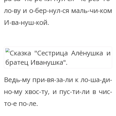
ло-ву и о-бер-нул-ся маль-чи-ком
И-ва-нуш-кой.
Ведь-му при-вя-за-ли к ло-ша-ди-
но-му хвос-ту, и пус-ти-ли в чис-
то-е по-ле.