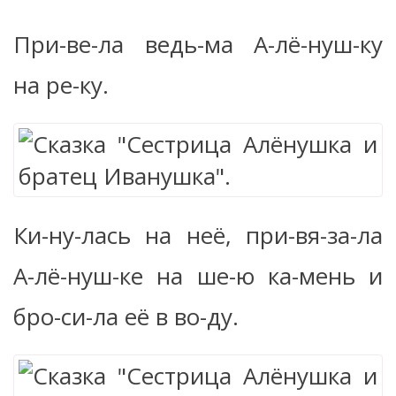
При-ве-ла ведь-ма А-лё-нуш-ку
на ре-ку.
Ки-ну-лась на неё, при-вя-за-ла
А-лё-нуш-ке на ше-ю ка-мень и
бро-си-ла её в во-ду.