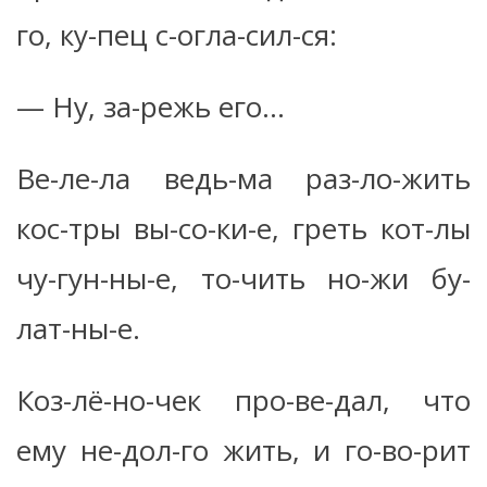
го, ку-пец с-огла-сил-ся:
— Ну, за-режь его…
Ве-ле-ла ведь-ма раз-ло-жить
кос-тры вы-со-ки-е, греть кот-лы
чу-гун-ны-е, то-чить но-жи бу-
лат-ны-е.
Коз-лё-но-чек про-ве-дал, что
ему не-дол-го жить, и го-во-рит