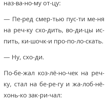
наз-ва-но-му от-цу:
— Пе-ред смер-тью пус-ти ме-ня
на реч-ку схо-дить, во-ди-цы ис-
пить, ки-шочк-и про-по-ло-скать.
— Ну, схо-ди.
По-бе-жал коз-лё-но-чек на реч-
ку, стал на бе-ре-гу и жа-лоб-нё-
хонь-ко зак-ри-чал: