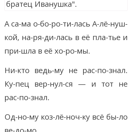
А са-ма о-бо-ро-ти-лась А-лё-нуш-
кой, на-ря-ди-лась в её пла-тье и
при-шла в её хо-ро-мы.
Ни-кто ведь-му не рас-по-знал.
Ку-пец вер-нул-ся — и тот не
рас-по-знал.
Од-но-му коз-лё-ноч-ку всё бы-ло
ве-до-мо.