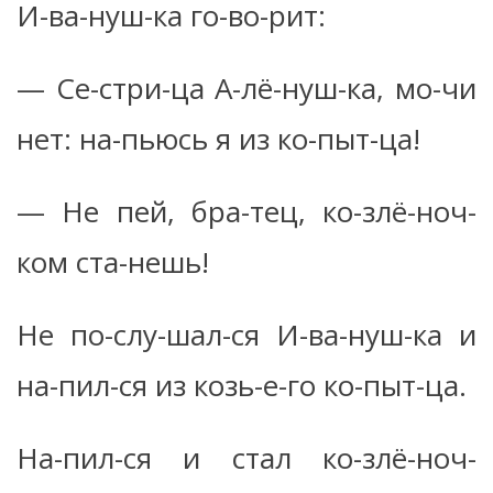
И-ва-нуш-ка го-во-рит:
— Се-стри-ца А-лё-нуш-ка, мо-чи
нет: на-пьюсь я из ко-пыт-ца!
— Не пей, бра-тец, ко-злё-ноч-
ком ста-нешь!
Не по-слу-шал-ся И-ва-нуш-ка и
на-пил-ся из козь-е-го ко-пыт-ца.
На-пил-ся и стал ко-злё-ноч-