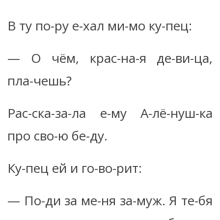
В ту по-ру е-хал ми-мо ку-пец:
— О чём, крас-на-я де-ви-ца,
пла-чешь?
Рас-ска-за-ла е-му А-лё-нуш-ка
про сво-ю бе-ду.
Ку-пец ей и го-во-рит:
— По-ди за ме-ня за-муж. Я те-бя