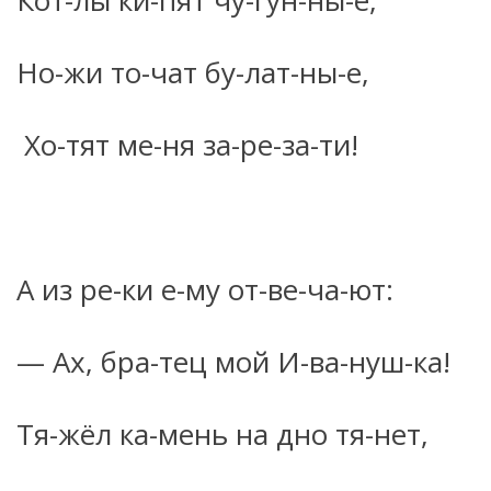
Кот-лы ки-пят чу-гун-ны-е,
Но-жи то-чат бу-лат-ны-е,
Хо-тят ме-ня за-ре-за-ти!
А из ре-ки е-му от-ве-ча-ют:
— Ах, бра-тец мой И-ва-нуш-ка!
Тя-жёл ка-мень на дно тя-нет,