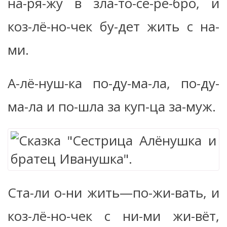
на-ря-жу в зла-то-се-ре-бро, и
коз-лё-но-чек бу-дет жить с на-
ми.
А-лё-нуш-ка по-ду-ма-ла, по-ду-
ма-ла и по-шла за куп-ца за-муж.
Ста-ли о-ни жить—по-жи-вать, и
коз-лё-но-чек с ни-ми жи-вёт,