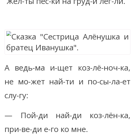
Жел-ты пес-ки на груд-и лег-ли.
А ведь-ма и-щет коз-лё-ноч-ка,
не мо-жет най-ти и по-сы-ла-ет
слу-гу:
— Пой-ди най-ди коз-лён-ка,
при-ве-ди е-го ко мне.