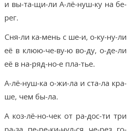
и вы-та-щи-ли А-лё-нуш-ку на бе-
рег.
Сня-ли ка-мень с ше-и, о-ку-ну-ли
её в клюю-че-ву-ю во-ду, о-де-ли
её в на-ряд-но-е пла-тье.
А-лё-нуш-ка о-жи-ла и ста-ла кра-
ше, чем бы-ла.
А коз-лё-но-чек от ра-дос-ти три
ра-за пе-ре-ки-нул-ся че-рез го-