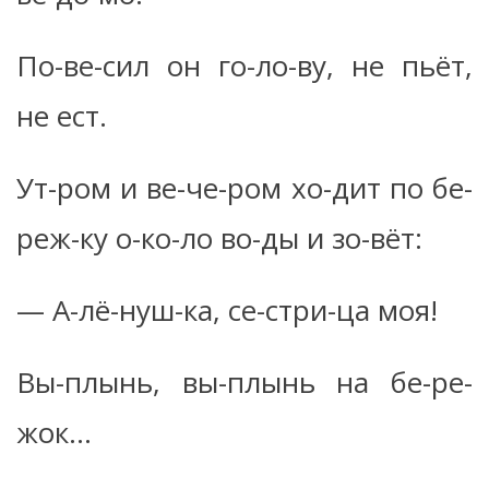
По-ве-сил он го-ло-ву, не пьёт,
не ест.
Ут-ром и ве-че-ром хо-дит по бе-
реж-ку о-ко-ло во-ды и зо-вёт:
— А-лё-нуш-ка, се-стри-ца моя!
Вы-плынь, вы-плынь на бе-ре-
жок…