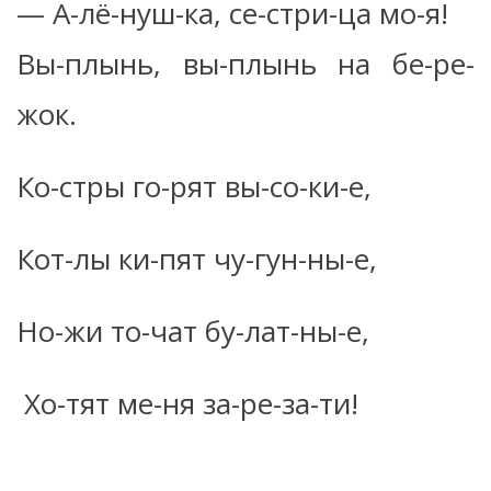
— А-лё-нуш-ка, се-стри-ца мо-я!
Вы-плынь, вы-плынь на бе-ре-
жок.
Ко-стры го-рят вы-со-ки-е,
Кот-лы ки-пят чу-гун-ны-е,
Но-жи то-чат бу-лат-ны-е,
Хо-тят ме-ня за-ре-за-ти!