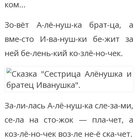
ком…
Зо-вёт А-лё-нуш-ка брат-ца, а
вме-сто И-ва-нуш-ки бе-жит за
ней бе-лень-кий ко-злё-но-чек.
За-ли-лась А-лё-нуш-ка сле-за-ми,
се-ла на сто-жок — пла-чет, а
коз-лё-но-чек воз-ле не-ё ска-чет.