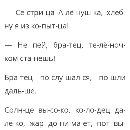
— Се-стри-ца А-лё-нуш-ка, хлеб-
ну я из ко-пыт-ца!
— Не пей, бра-тец, те-лё-ноч-
ком ста-нешь!
Бра-тец по-слу-шал-ся, по-шли
даль-ше.
Солн-це вы-со-ко, ко-ло-дец да-
ле-ко, жар до-ни-ма-ет, пот вы-