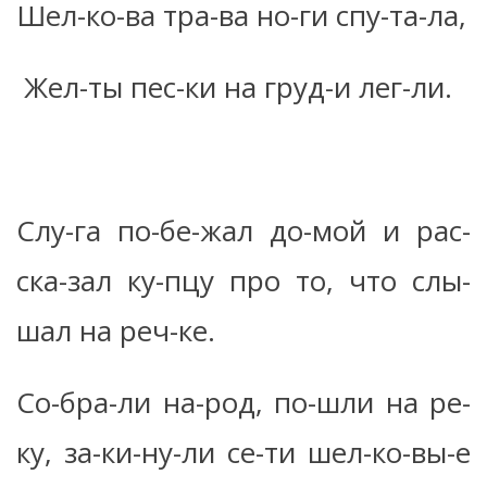
Шел-ко-ва тра-ва но-ги спу-та-ла,
Жел-ты пес-ки на груд-и лег-ли.
Слу-га по-бе-жал до-мой и рас-
ска-зал ку-пцу про то, что слы-
шал на реч-ке.
Со-бра-ли на-род, по-шли на ре-
ку, за-ки-ну-ли се-ти шел-ко-вы-е