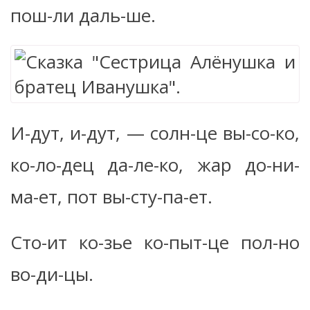
пош-ли даль-ше.
И-дут, и-дут, — солн-це вы-со-ко,
ко-ло-дец да-ле-ко, жар до-ни-
ма-ет, пот вы-сту-па-ет.
Сто-ит ко-зье ко-пыт-це пол-но
во-ди-цы.