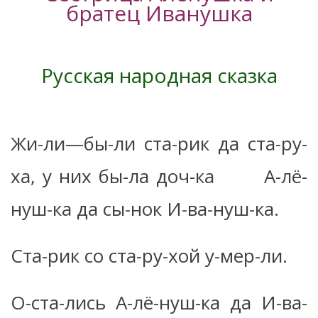
братец Иванушка
Русская народная сказка
Жи-ли—бы-ли ста-рик да ста-ру-
ха, у них бы-ла доч-ка А-лё-
нуш-ка да сы-нок И-ва-нуш-ка.
Ста-рик со ста-ру-хой у-мер-ли.
О-ста-лись А-лё-нуш-ка да И-ва-