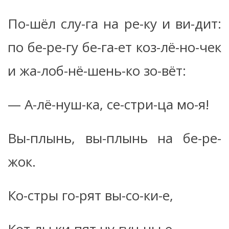
По-шёл слу-га на ре-ку и ви-дит:
по бе-ре-гу бе-га-ет коз-лё-но-чек
и жа-лоб-нё-шень-ко зо-вёт:
— А-лё-нуш-ка, се-стри-ца мо-я!
Вы-плынь, вы-плынь на бе-ре-
жок.
Ко-стры го-рят вы-со-ки-е,