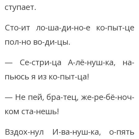
ступает.
Сто-ит ло-ша-ди-но-е ко-пыт-це
пол-но во-ди-цы.
— Се-стри-ца А-лё-нуш-ка, на-
пьюсь я из ко-пыт-ца!
— Не пей, бра-тец, же-ре-бё-ноч-
ком ста-нешь!
Вздох-нул И-ва-нуш-ка, о-пять