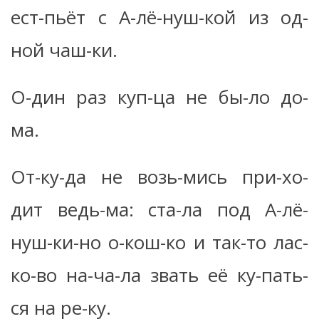
ест-пьёт с А-лё-нуш-кой из од-
ной чаш-ки.
О-дин раз куп-ца не бы-ло до-
ма.
От-ку-да не возь-мись при-хо-
дит ведь-ма: ста-ла под А-лё-
нуш-ки-но о-кош-ко и так-то лас-
ко-во на-ча-ла звать её ку-пать-
ся на ре-ку.