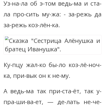
Уз-на-ла об э-том ведь-ма и ста-
ла про-сить му-жа: - за-режь да
за-режь коз-лён-ка.
Ку-пцу жал-ко бы-ло коз-лё-ноч-
ка, при-вык он к не-му.
А ведь-ма так при-ста-ёт, так у-
пра-ши-ва-ет, — де-лать не-че-