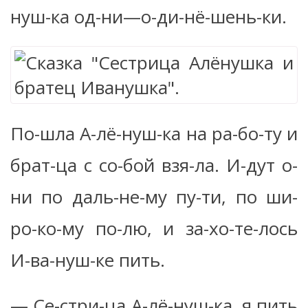
нуш-ка од-ни—о-ди-нё-шень-ки.
По-шла А-лё-нуш-ка на ра-бо-ту и
брат-ца с со-бой взя-ла. И-дут о-
ни по даль-не-му пу-ти, по ши-
ро-ко-му по-лю, и за-хо-те-лось
И-ва-нуш-ке пить.
— Се-стри-ца А-лё-нуш-ка, я пить