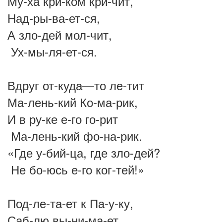
Му-ха кри-ком кри-чит,
Над-ры-ва-ет-ся,
А зло-дей мол-чит,
Ух-мы-ля-ет-ся.
Вдруг от-куда—то ле-тит
Ма-лень-кий Ко-ма-рик,
И в ру-ке е-го го-рит
Ма-лень-кий фо-на-рик.
«Где у-бий-ца, где зло-дей?
Не бо-юсь е-го ког-тей!»
Под-ле-та-ет к Па-у-ку,
Саб-лю вы-ни-ма-ет