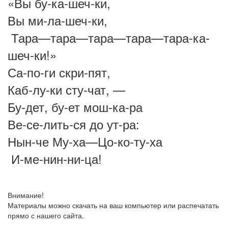
«Вы бу-ка-шеч-ки,
Вы ми-ла-шеч-ки,
Тара—тара—тара—тара—тара-ка-
шеч-ки!»
Са-по-ги скри-пят,
Каб-лу-ки сту-чат, —
Бу-дет, бу-ет мош-ка-ра
Ве-се-лить-ся до ут-ра:
Нын-че Му-ха—Цо-ко-ту-ха
И-ме-нин-ни-ца!
Внимание!
Материалы можно скачать на ваш компьютер или распечатать
прямо с нашего сайта.