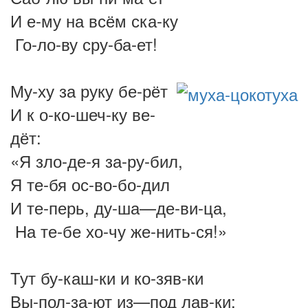
И е-му на всём ска-ку
Го-ло-ву сру-ба-ет!
Му-ху за руку бе-рёт
И к о-ко-шеч-ку ве-
дёт:
«Я зло-де-я за-ру-бил,
Я те-бя ос-во-бо-дил
И те-перь, ду-ша—де-ви-ца,
На те-бе хо-чу же-нить-ся!»
Тут бу-каш-ки и ко-зяв-ки
Вы-пол-за-ют из—под лав-ки: