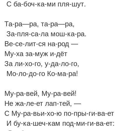
С ба-боч-ка-ми пля-шут.
Та-ра—ра, та-ра—ра,
За-пля-са-ла мош-ка-ра.
Ве-се-лит-ся на-род —
Му-ха за-муж и-дёт
За ли-хо-го, у-да-ло-го,
Мо-ло-до-го Ко-ма-ра!
Му-ра-вей, Му-ра-вей!
Не жа-ле-ет лап-тей, —
С Му-ра-вьи-хо-ю по-пры-ги-ва-ет
И бу-ка-шеч-кам под-ми-ги-ва-ет: