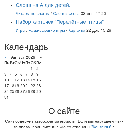
Слова на А для детей.
Читаем по слогам
/
Слоги и слова
02-янв, 17:33
Набор карточек "Перелётные птицы"
Игры
/
Развивающие игры
/
Карточки
22-дек, 15:26
Календарь
«
Август 2026 »
Пн
Вт
Ср
Чт
Пт
Сб
Вс
1
2
3
4
5
6
7
8
9
10
11
12
13
14
15
16
17
18
19
20
21
22
23
24
25
26
27
28
29
30
31
О сайте
Сайт содержит авторские материалы. Если мы нарушаем чьи-
то права, пришлите письмо со страницы
"Контакты"
с