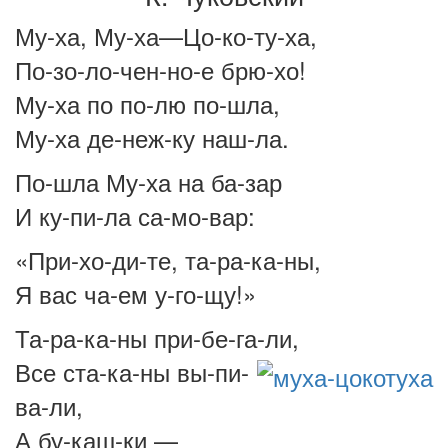
Му-ха, Му-ха—Цо-ко-ту-ха,
По-зо-ло-чен-но-е брю-хо!
Му-ха по по-лю по-шла,
Му-ха де-неж-ку наш-ла.
По-шла Му-ха на ба-зар
И ку-пи-ла са-мо-вар:
«При-хо-ди-те, та-ра-ка-ны,
Я вас ча-ем у-го-щу!»
Та-ра-ка-ны при-бе-га-ли,
Все ста-ка-ны вы-пи-
ва-ли,
А бу-каш-ки —