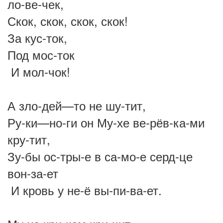
ло-ве-чек,
Скок, скок, скок, скок!
За кус-ток,
Под мос-ток
И мол-чок!
А зло-дей—то не шу-тит,
Ру-ки—но-ги он Му-хе ве-рёв-ка-ми
кру-тит,
Зу-бы ос-тры-е в са-мо-е серд-це
вон-за-ет
И кровь у не-ё вы-пи-ва-ет.