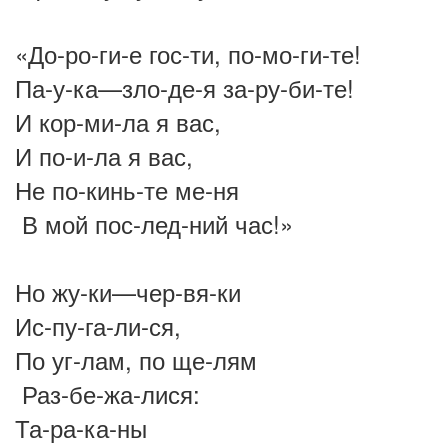
«До-ро-ги-е гос-ти, по-мо-ги-те!
Па-у-ка—зло-де-я за-ру-би-те!
И кор-ми-ла я вас,
И по-и-ла я вас,
Не по-кинь-те ме-ня
В мой пос-лед-ний час!»
Но жу-ки—чер-вя-ки
Ис-пу-га-ли-ся,
По уг-лам, по ще-лям
Раз-бе-жа-лися:
Та-ра-ка-ны