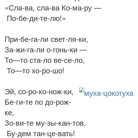
«Сла-ва, сла-ва Ко-ма-ру —
По-бе-ди-те-лю!»
При-бе-га-ли свет-ля-ки,
За-жи-га-ли о-гонь-ки —
То—то ста-ло ве-се-ло,
То—то хо-ро-шо!
Эй, со-ро-ко-нож-ки,
Бе-ги-те по до-рож-
ке,
Зо-ви-те му-зы-кан-тов,
Бу-дем тан-це-вать!