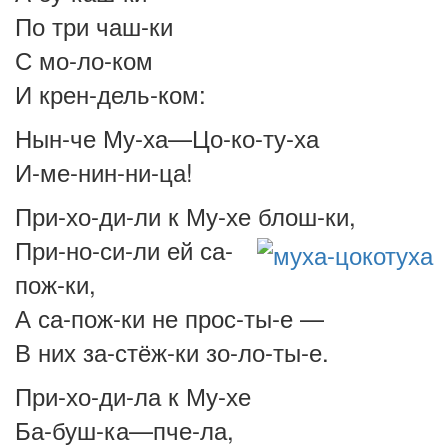
По три чаш-ки
С мо-ло-ком
И крен-дель-ком:
Нын-че Му-ха—Цо-ко-ту-ха
И-ме-нин-ни-ца!
При-хо-ди-ли к Му-хе блош-ки,
При-но-си-ли ей са-
пож-ки,
А са-пож-ки не прос-ты-е —
В них за-стёж-ки зо-ло-ты-е.
При-хо-ди-ла к Му-хе
Ба-буш-ка—пче-ла,