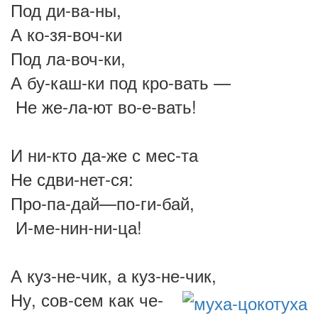
Под ди-ва-ны,
А ко-зя-воч-ки
Под ла-воч-ки,
А бу-каш-ки под кро-вать —
Не же-ла-ют во-е-вать!
И ни-кто да-же с мес-та
Не сдви-нет-ся:
Про-па-дай—по-ги-бай,
И-ме-нин-ни-ца!
А куз-не-чик, а куз-не-чик,
Ну, сов-сем как че-