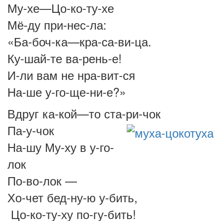
Му-хе—Цо-ко-ту-хе
Мё-ду при-нес-ла:
«Ба-боч-ка—кра-са-ви-ца.
Ку-шай-те ва-рень-е!
И-ли вам не нра-вит-ся
На-ше у-го-ще-ни-е?»
Вдруг ка-кой—то ста-ри-чок
Па-у-чок
На-шу Му-ху в у-го-
лок
По-во-лок —
Хо-чет бед-ну-ю у-бить,
Цо-ко-ту-ху по-гу-бить!