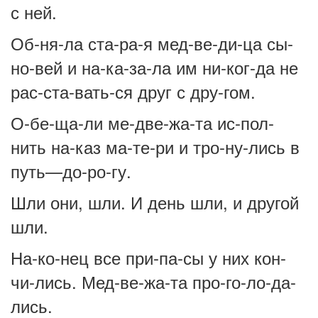
с ней.
Об-ня-ла ста-ра-я мед-ве-ди-ца сы-
но-вей и на-ка-за-ла им ни-ког-да не
рас-ста-вать-ся друг с дру-гом.
О-бе-ща-ли ме-две-жа-та ис-пол-
нить на-каз ма-те-ри и тро-ну-лись в
путь—до-ро-гу.
Шли они, шли. И день шли, и другой
шли.
На-ко-нец все при-па-сы у них кон-
чи-лись. Мед-ве-жа-та про-го-ло-да-
лись.