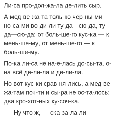
Ли-са про-дол-жа-ла де-лить сыр.
А мед-ве-жа-та толь-ко чёр-ны-ми
но-са-ми во-ди-ли ту-да—сю-да, ту-
да—сю-да: от боль­-ше-го кус-ка — к
мень-ше-му, от мень-ше-го — к
боль-ше-му.
По-ка ли-са не на-е-лась до-сы-та, о-
на всё де-ли-ла и де-ли-ла.
Но вот кус-ки срав-ня-лись, а мед-ве-
жа-там поч-ти и сы-ра не ос-та-лось:
два кро-хот-ных ку-соч-ка.
— Ну что ж, — ска-за-ла ли-