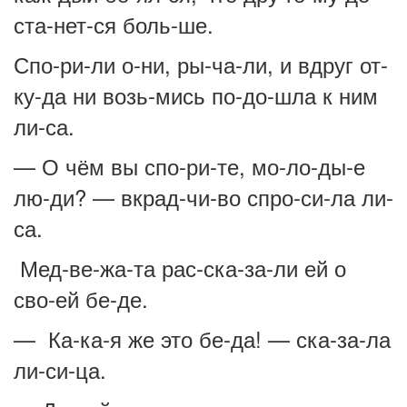
ста-нет-ся боль-ше.
Спо-ри-ли о-ни, ры-ча-ли, и вдруг от-
ку-да ни возь-мись по-до-шла к ним
ли-са.
— О чём вы спо-ри-те, мо-ло-ды-е
лю-ди? — вкрад-чи-во спро-си-ла ли-
са.
Мед-ве-жа-та рас-ска-за-ли ей о
сво-ей бе-де.
— Ка-ка-я же это бе-да! — ска-за-ла
ли-си-ца.