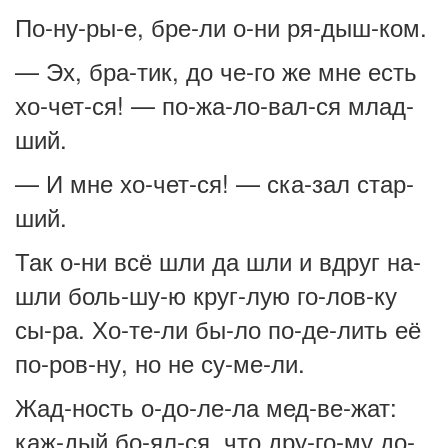
По-ну-ры-е, бре-ли о-ни ря-дыш-ком.
— Эх, бра-тик, до че-го же мне есть
хо-чет-ся! — по-жа-ло-вал-ся млад-
ший.
— И мне хо-чет-ся! — ска-зал стар-
ший.
Так о-ни всё шли да шли и вдруг на-
шли боль-шу-ю круг-лую го-лов-ку
сы-ра. Хо-те-ли бы-ло по-де-лить её
по-ров-ну, но не су-ме-ли.
Жад-ность о-до-ле-ла мед-ве-жат:
каж-дый бо-ял-ся, что дру-го-му до-