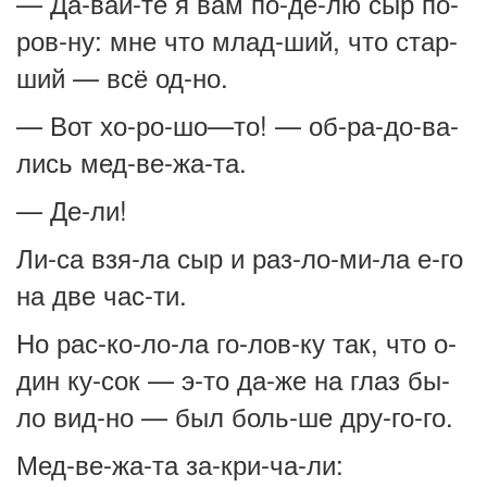
— Да-вай-те я вам по-де-лю сыр по-
ров-ну: мне что млад-ший, что стар-
ший — всё од-но.
— Вот хо-ро-шо—то! — об-ра-до-ва-
лись мед-ве-жа-та.
— Де-ли!
Ли-са взя-ла сыр и раз-ло-ми-ла е-го
на две час-ти.
Но рас-ко-ло-ла го-лов-ку так, что о-
дин ку-сок — э-то да-же на глаз бы-
ло вид-но — был боль-ше дру-го-го.
Мед-ве-жа-та за-кри-ча-ли: