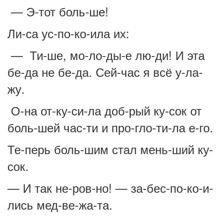
— Э-тот боль-ше!
Ли-са ус-по-ко-ила их:
— Ти-ше, мо-ло-ды-е лю-ди! И эта
бе-да не бе-да. Сей-час я всё у-ла-
жу.
О-на от-ку-си-ла доб-рый ку-сок от
боль-шей час-ти и про-гло-ти-ла е-го.
Те-перь боль-шим стал мень-ший ку-
сок.
— И так не-ров-но! — за-бес-по-ко-и-
лись мед-ве-жа-та.