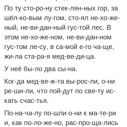
По ту сто-ро-ну стек-лян-ных гор, за
шёл-ко-вым лу-гом, сто-ял не-хо-же-
ный, не-ви-дан-ный гус-той лес. В
этом не-хо-же-ном, не-ви-дан-ном
гус-том ле-су, в са-мой е-го ча-ще,
жи-ла ста-ра-я мед-ве-ди-ца.
У неё бы-ло два сы-на.
Ког-да мед-ве-ж-та вы-рос-ли, о-ни
ре-ши-ли, что пой-дут по све-ту ис-
кать счас-тья.
По-на-ча-лу по-шли о-ни к ма-те-ри
и, как по-ло-же-но, рас-про-ща-лись