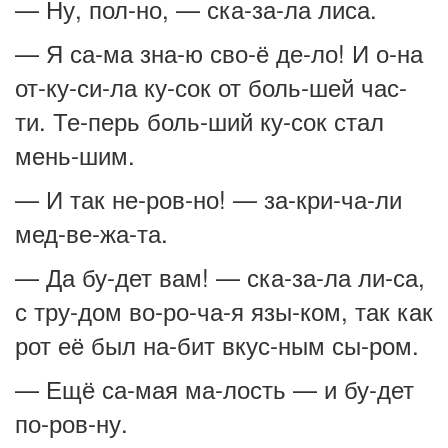
— Ну, пол-но, — ска-за-ла лиса.
— Я са-ма зна-ю сво-ё де-ло! И о-на
от-ку-си-ла ку-сок от боль-шей час-
ти. Те-перь боль-ший ку-сок стал
мень-шим.
— И так не-ров-но! — за-кри-ча-ли
мед-ве-жа-та.
— Да бу-дет вам! — ска-за-ла ли-са,
с тру-дом во-ро-ча-я язы-ком, так как
рот её был на-бит вкус-ным сы-ром.
— Ещё са-мая ма-лость — и бу-дет
по-ров-ну.