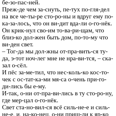
бе-зо-пас-ней.
Преж-де чем за-снуть, пе-тух по-гля-дел
на все че-ты-ре сто-ро-ны и вдруг ему по-
ка-за-лось, что он ви-дит вда-ли о-го-нёк.
Он крик-нул сво-им то-ва-ри-щам, что
близ-ко дол-жен быть дом, по-то-му что
ви-ден свет.
– Тог-да мы дол-жны от-пра-вить-ся ту-
да, э-тот ноч-лег мне не нра‑ви-тся, – ска-
зал о-сёл.
И пёс за-ме-тил, что нес-коль-ко кос-то-
чек с ос-тат-ка-ми мя-са о‑чень при-го-
ди-лись бы е-му.
И-так, о-ни от-пра-ви-лись в ту сто-ро-ну,
где мер-цал о-го-нёк.
Свет ста-но-вил-ся всё силь-не-е и силь-
не-е, и, на-ко-нец, о-ни приш-ли к яр-ко