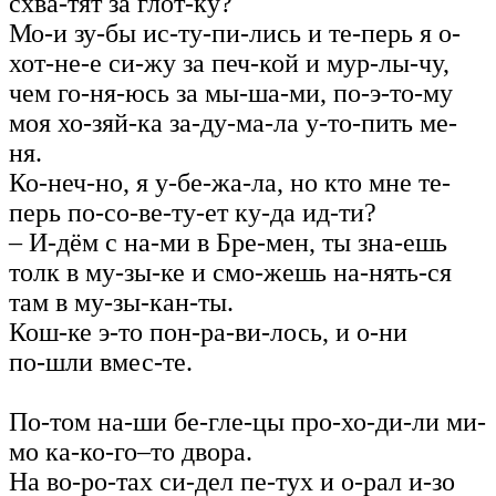
схва-тят за глот-ку?
Мо-и зу-бы ис-ту-пи-лись и те-перь я о-
хот-не-е си-жу за печ-кой и мур-лы-чу,
чем го-ня-юсь за мы‑ша-ми, по-э-то-му
моя хо-зяй-ка за-ду-ма‑ла у-то-пить ме-
ня.
Ко-неч-но, я у-бе-жа-ла, но кто мне те-
перь по-со-ве-ту-ет ку-да ид-ти?
– И-дём с на-ми в Бре-мен, ты зна-ешь
толк в му-зы-ке и смо-жешь на-нять-ся
там в му-зы-кан-ты.
Кош-ке э-то пон-ра-ви-лось, и о-ни
по‑шли вмес-те.
По-том на-ши бе-гле-цы про-хо-ди-ли ми-
мо ка-ко-го–то двора.
На во-ро-тах си-дел пе-тух и о-рал и-зо