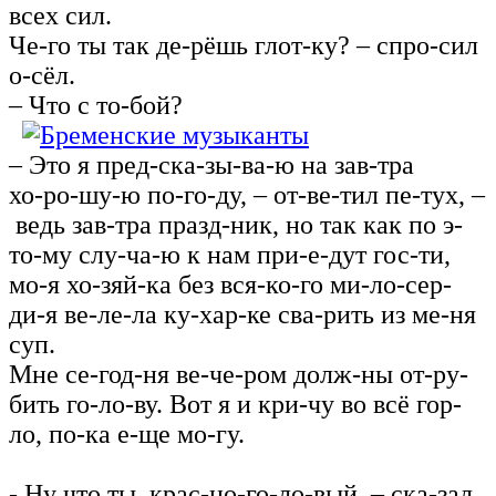
всех сил.
Че-го ты так де-рёшь глот-ку? – спро-сил
о-сёл.
– Что с то-бой?
– Это я пред-ска-зы-ва-ю на зав-тра
хо‑ро-шу-ю по-го-ду, – от-ве-тил пе‑тух, –
ведь зав-тра празд-ник, но так как по э-
то-му слу-ча-ю к нам при‑е-дут гос-ти,
мо-я хо-зяй-ка без вся-ко-го ми-ло-сер-
ди-я ве-ле-ла ку‑хар-ке сва-рить из ме-ня
суп.
Мне се-год-ня ве-че-ром долж-ны от‑ру-
бить го-ло-ву. Вот я и кри-чу во всё гор-
ло, по-ка е-ще мо-гу.
- Ну что ты, крас-но-го-ло-вый, – ска-зал