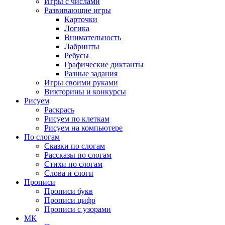
Игры с числами
Развивающие игры
Карточки
Логика
Внимательность
Лабринты
Ребусы
Графические диктанты
Разные задания
Игры своими руками
Викторины и конкурсы
Рисуем
Раскрась
Рисуем по клеткам
Рисуем на компьютере
По слогам
Сказки по слогам
Рассказы по слогам
Стихи по слогам
Слова и слоги
Прописи
Прописи букв
Прописи цифр
Прописи с узорами
МК