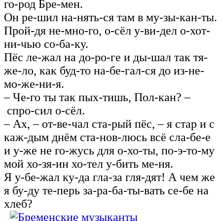
го-род Бре-мен.
Он ре-шил на-нять-ся там в му-зы-кан-ты.
Прой-дя не-мно-го, о-сёл у-ви-дел о‑хот-
ни-чью со-ба-ку.
Пёс ле-жал на до-ро-ге и ды-шал так тя-
же-ло, как буд-то на-бе-гал-ся до из‑не-
мо-же‑ни‑я.
– Че-го ты так пых-тишь, Пол-кан? –
спро-сил о-сёл.
– Ах, – от-ве-чал ста-рый пёс, – я стар и с
каж-дым днём ста-нов-люсь всё сла-бе-е
и у-же не го-жусь для о‑хо‑ты, по-э-то-му
мой хо-зя-ин хо-тел у-бить ме-ня.
Я у-бе-жал ку-да гла-за гля-дят! А чем же
я бу-ду те-перь за-ра-ба-ты-вать се-бе на
хлеб?