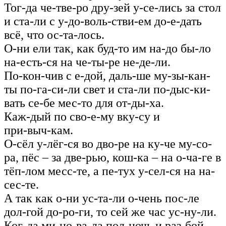
Тог-да че-тве-ро дру-зей у-се-лись за стол
и ста-ли с у-до-воль-стви-ем до‑е-дать
всё, что ос-та-лось.
О-ни ели так, как буд-то им на-до бы-ло
на-есть-ся на че-ты-ре не‑де‑ли.
По-кон-чив с е-дой, даль-ше му‑зы‑кан-
ты по-га-си-ли свет и ста‑ли по-дыс-ки-
вать се-бе мес-то для от-ды-ха.
Каж-дый по сво-е-му вку-су и
при‑выч‑кам.
О-сёл у-лёг-ся во дво-ре на ку-че му-со-
ра, пёс – за две-рью, кош-ка – на о-ча-ге в
тёп-лом месс-те, а пе-тух у-сел-ся на на-
сес-те.
А так как о-ни ус-та-ли о-чень пос-ле
дол-гой до-ро-ги, то сей же час ус-ну-ли.
Ког-да ми-но-ва-ла пол-ночь и раз-бой-