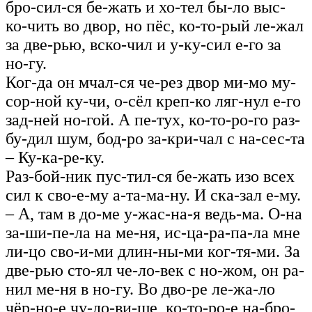
бро-сил-ся бе‑жать и хо-тел бы-ло выс-
ко-чить во двор, но пёс, ко-то-рый ле‑жал
за две-рью, вско-чил и у-ку-сил е-го за
но-гу.
Ког-да он мчал-ся че-рез двор ми-мо му-
сор-ной ку-чи, о-сёл креп‑ко ляг-нул е-го
зад-ней но-гой. А пе-тух, ко-то-ро-го раз-
бу-дил шум, бод-ро за-кри-чал с на-сес-та
– Ку-ка-ре-ку.
Раз-бой-ник пус-тил-ся бе-жать изо всех
сил к сво-е-му а-та-ма-ну. И ска-зал е-му.
– А, там в до-ме у-жас-на-я ведь-ма. О-на
за-ши-пе-ла на ме-ня, ис‑ца-ра-па-ла мне
ли-цо сво-и-ми длин-ны-ми ког-тя-ми. За
две‑рью сто-ял че-ло-век с но-жом, он ра-
нил ме-ня в но-гу. Во дво‑ре ле-жа-ло
чёр-но-е чу-до-ви-ще, ко-то-ро-е на-бро-