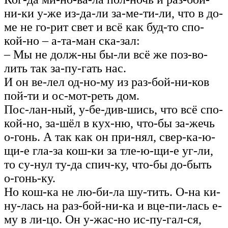
ни-ки у-же из-да-ли за-ме-ти-ли, что в до-
ме не го-рит свет и всё как буд-то спо-
кой-но – а‑та‑ман ска-зал:
– Мы не долж-ны бы-ли всё же поз-во-
лить так за-пу-гать нас.
И он ве-лел од-но-му из раз-бой-ни-ков
пой-ти и ос-мот-реть дом.
Пос-лан-ный, у-бе-див-шись, что всё спо-
кой-но, за-шёл в кух-ню, что-бы за-жечь
о-гонь. А так как он при-нял, свер-ка-ю-
щи-е гла-за кош-ки за тле-ю-щи-е уг-ли,
то су-нул ту-да спич-ку, что-бы до-быть
о‑гонь-ку.
Но кош-ка не лю-би-ла шу-тить. О-на ки-
ну-лась на раз-бой-ни-ка и вце-пи-лась е-
му в ли-цо. Он у-жас-но ис-пу-гал-ся,