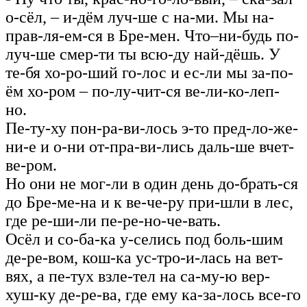
о-сёл, – и-дём луч-ше с на‑ми. Мы на-
прав-ля-ем-ся в Бре-мен. Что–ни-будь по-
луч-ше смер-ти ты всю-ду най-дёшь. У
те-бя хо-ро-ший го-лос и ес-ли мы за-по-
ём хо-ром – по-лу-чит-ся ве-ли-ко-леп-
но.
Пе-ту-ху пон-ра-ви-лось э-то пред-ло-же-
ни-е и о-ни от-пра-ви-лись даль-ше вчет-
ве-ром.
Но они не мог-ли в один день до-брать-ся
до Бре-ме-на и к ве-че-ру при-шли в лес,
где ре-ши-ли пе-ре-но-че-вать.
Осёл и со-ба-ка у-селись под боль-шим
де-ре-вом, кош-ка ус‑тро‑и‑лась на вет-
вях, а пе-тух взле-тел на са-му-ю вер-
хуш-ку де‑ре‑ва, где ему ка-за-лось все-го