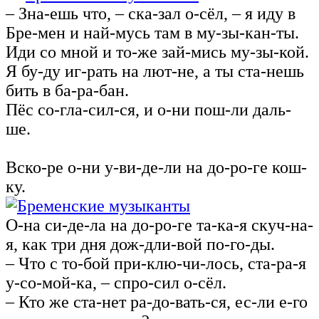
– Зна-ешь что, – ска-зал о-сёл, – я иду в
Бре-мен и най-мусь там в му-зы-кан-ты.
Иди со мной и то-же зай-мись му-зы-кой.
Я бу-ду иг-рать на лют-не, а ты ста-нешь
бить в ба-ра-бан.
Пёс со-гла-сил-ся, и о-ни пош-ли даль-
ше.
Вско-ре о-ни у-ви-де-ли на до-ро-ге кош-
ку.
О-на си-де-ла на до-ро-ге та-ка-я скуч-на-
я, как три дня дож-дли-вой по-го-ды.
– Что с то-бой при-клю-чи-лось, ста-ра-я
у-со-мой-ка, – спро-сил о‑сёл.
– Кто же ста-нет ра-до-вать-ся, ес‑ли е-го