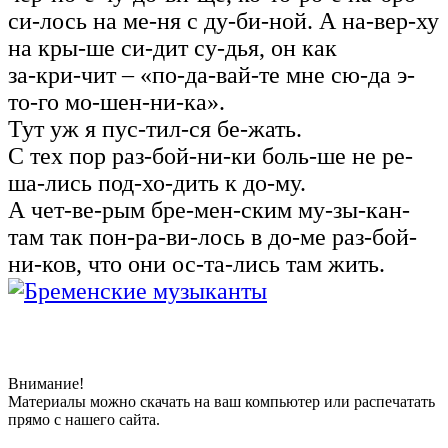
си-лось на ме‑ня с ду-би-ной. А на-вер-ху
на кры-ше си-дит су-дья, он как
за‑кри‑чит – «по-да-вай-те мне сю-да э-
то-го мо-шен-ни-ка».
Тут уж я пус-тил-ся бе-жать.
С тех пор раз-бой-ни-ки боль-ше не ре-
ша-лись под-хо-дить к до‑му.
А чет-ве-рым бре-мен-ским му-зы-кан-
там так пон-ра-ви-лось в до‑ме раз-бой-
ни-ков, что они ос-та-лись там жить.
Внимание!
Материалы можно скачать на ваш компьютер или распечатать
прямо с нашего сайта.