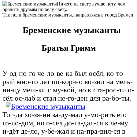
Ничего на свете лучше нету, чем
бродить друзьям по белу свету...
Так пели бременские музыканты, направляясь в город Бремен.
Бременские музыканты
Братья Гримм
У од-но-го че-ло-ве-ка был осёл, ко‑то-
рый мно-го лет по-кор-но во‑зил на мель-
ни-цу меш-ки с му‑кой, но к ста-рос-ти о-
сёл ос-лаб и стал не-го-ден для ра-бо-ты.
Тог-да хо-зя-ин за-ду-мал у-мо-рить его
го-ло-дом, но о-сёл до-га-дал-ся к че-му
и-дёт де-ло, у-бе-жал и на-пра-вил-ся в