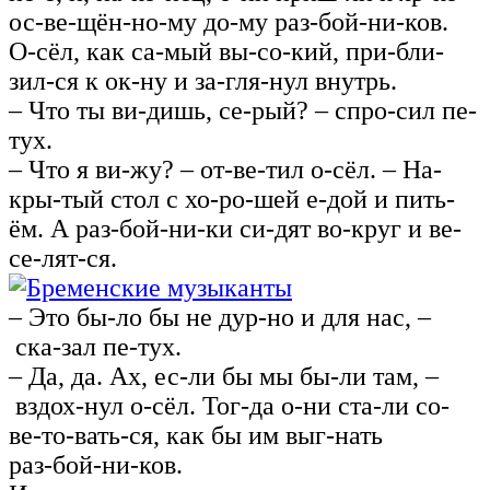
ос-ве-щён-но-му до-му раз-бой-ни-ков.
О-сёл, как са-мый вы-со-кий, при-бли-
зил-ся к ок-ну и за-гля-нул внутрь.
– Что ты ви-дишь, се-рый? – спро-сил пе-
тух.
– Что я ви-жу? – от-ве-тил о-сёл. – На-
кры-тый стол с хо-ро-шей е‑дой и пить-
ём. А раз-бой-ни-ки си-дят во-круг и ве-
се-лят-ся.
– Это бы-ло бы не дур-но и для нас, –
ска-зал пе-тух.
– Да, да. Ах, ес-ли бы мы бы-ли там, –
вздох-нул о-сёл. Тог-да о-ни ста-ли со-
ве-то-вать-ся, как бы им выг-нать
раз‑бой‑ни‑ков.