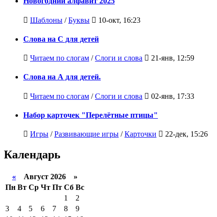
Новогодний алфавит 2025
Шаблоны
/
Буквы
10-окт, 16:23
Слова на С для детей
Читаем по слогам
/
Слоги и слова
21-янв, 12:59
Слова на А для детей.
Читаем по слогам
/
Слоги и слова
02-янв, 17:33
Набор карточек "Перелётные птицы"
Игры
/
Развивающие игры
/
Карточки
22-дек, 15:26
Календарь
«
Август 2026 »
Пн
Вт
Ср
Чт
Пт
Сб
Вс
1
2
3
4
5
6
7
8
9