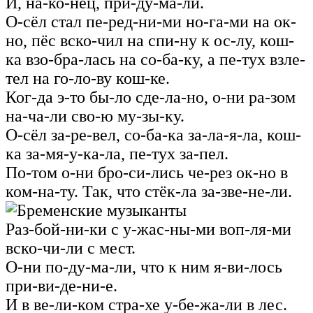
И, на-ко-нец, при-ду-ма-ли.
О-сёл стал пе-ред-ни-ми но-га-ми на ок-
но, пёс вско-чил на спи-ну к ос-лу, кош-
ка взо-бра-лась на со-ба-ку, а пе-тух взле-
тел на го-ло-ву кош-ке.
Ког-да э-то бы-ло сде-ла-но, о-ни ра-зом
на-ча-ли сво-ю му-зы-ку.
О-сёл за-ре-вел, со-ба-ка за-ла-я-ла, кош-
ка за-мя-у-ка-ла, пе-тух за‑пел.
По-том о-ни бро-си-лись че-рез ок-но в
ком-на-ту. Так, что стёк-ла за-зве-не-ли.
Раз-бой-ни-ки с у-жас-ны-ми воп-ля-ми
вско-чи-ли с мест.
О-ни по-ду-ма-ли, что к ним я-ви-лось
при-ви-де-ни-е.
И в ве-ли-ком стра-хе у-бе-жа-ли в лес.