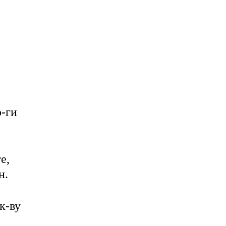
о-ги
е,
н.
к-ву