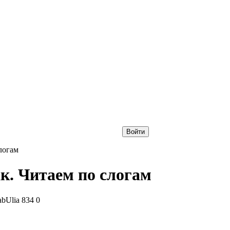
Войти
логам
. Читаем по слогам
abUlia
834
0