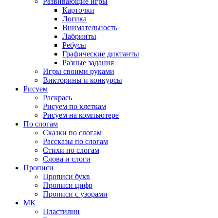
Развивающие игры
Карточки
Логика
Внимательность
Лабринты
Ребусы
Графические диктанты
Разные задания
Игры своими руками
Викторины и конкурсы
Рисуем
Раскрась
Рисуем по клеткам
Рисуем на компьютере
По слогам
Сказки по слогам
Рассказы по слогам
Стихи по слогам
Слова и слоги
Прописи
Прописи букв
Прописи цифр
Прописи с узорами
МК
Пластилин