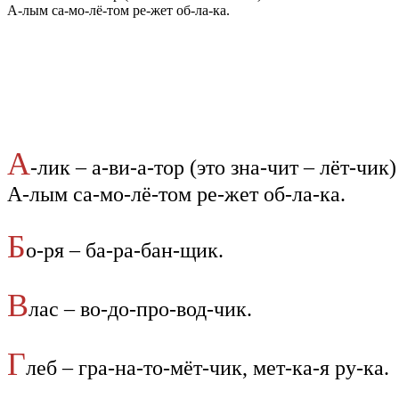
А-лым са-мо-лё-том ре-жет об-ла-ка.
А
-лик – а-ви-а-тор (это зна-чит – лёт-чик)
А-лым са-мо-лё-том ре-жет об-ла-ка.
Б
о-ря – ба-ра-бан-щик.
В
лас – во-до-про-вод-чик.
Г
леб – гра-на-то-мёт-чик, мет-ка-я ру-ка.