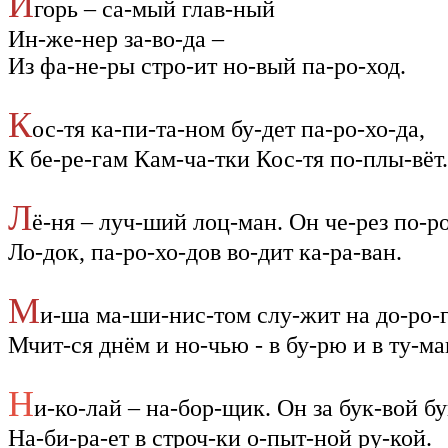
И
горь – са-мый глав-ный
Ин-же-нер за-во-да –
Из фа-не-ры стро-ит но-вый па-ро-ход.
К
ос-тя ка-пи-та-ном бу-дет па-ро-хо-да,
К бе-ре-гам Кам-ча-тки Кос-тя по-плы-вёт.
Л
ё-ня – луч-ший лоц-ман. Он че-рез по-р
Ло-док, па-ро-хо-дов во-дит ка-ра-ван.
М
и-ша ма-ши-нис-том слу-жит на до-ро-г
Мчит-ся днём и но-чью - в бу-рю и в ту-ма
Н
и-ко-лай – на-бор-щик. Он за бук-вой бу
На-би-ра-ет в строч-ки о-пыт-ной ру-кой.