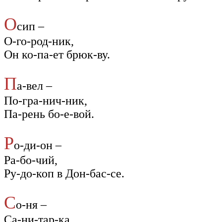
О
сип –
О-го-род-ник,
Он ко-па-ет брюк-ву.
П
а-вел –
По-гра-нич-ник,
Па-рень бо-е-вой.
Р
о-ди-он –
Ра-бо-чий,
Ру-до-коп в Дон-бас-се.
С
о-ня –
Са-ни-тар-ка.