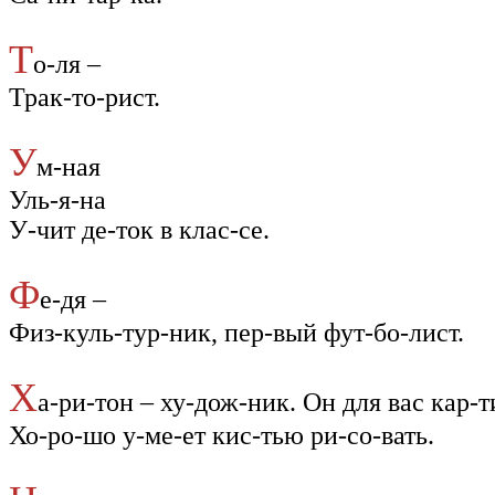
Т
о-ля –
Трак-то-рист.
У
м-ная
Уль-я-на
У-чит де-ток в клас-се.
Ф
е-дя –
Физ-куль-тур-ник, пер-вый фут-бо-лист.
Х
а-ри-тон – ху-дож-ник. Он для вас кар-
Хо-ро-шо у-ме-ет кис-тью ри-со-вать.