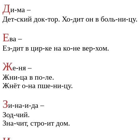
Д
и-ма –
Дет-ский док-тор. Хо-дит он в боль-ни-цу.
Е
ва –
Ез-дит в цир-ке на ко-не вер-хом.
Ж
е-ня –
Жни-ца в по-ле.
Жнёт о-на пше-ни-цу.
З
и-на-и-да –
Зод-чий.
Зна-чит, стро-ит дом.