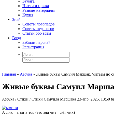
Бумага
Нитки и пряжа
Разные материалы
Кухня
Знай
Советы логопедов
Советы педагогов
Статьи обо всем
Вход
Забыли пароль?
Регистрация
Главная
»
Азбука
» Живые буквы Самуил Маршак. Читаем по с
Живые буквы Самуил Маршак
Азбука / Стихи / Стихи Самуила Маршака
23-апр, 2025, 13:50
b
А-лик – а-ви-а-тор (это зна-чит – лёт-чик) -