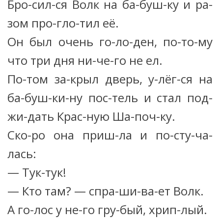
Бро-сил-ся Волк на ба-буш-ку и ра-
зом про-гло-тил её.
Он был очень го-ло-ден, по-то-му
что три дня ни-че-го не ел.
По-том за-крыл дверь, у-лёг-ся на
ба-буш-ки-ну пос-тель и стал под-
жи-дать Крас-ную Ша-поч-ку.
Ско-ро она приш-ла и по-сту-ча-
лась:
— Тук-тук!
— Кто там? — спра-ши-ва-ет Волк.
А го-лос у не-го гру-бый, хрип-лый.