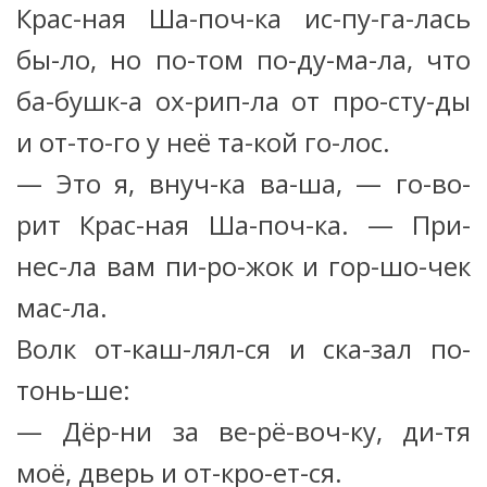
Крас-ная Ша-поч-ка ис-пу-га-лась
бы-ло, но по-том по-ду-ма-ла, что
ба-бушк-а ох-рип-ла от про-сту-ды
и от-то-го у неё та-кой го-лос.
— Это я, внуч-ка ва-ша, — го-во-
рит Крас-ная Ша-поч-ка. — При-
нес-ла вам пи-ро-жок и гор-шо-чек
мас-ла.
Волк от-каш-лял-ся и ска-зал по-
тонь-ше:
— Дёр-ни за ве-рё-воч-ку, ди-тя
моё, дверь и от-кро-ет-ся.