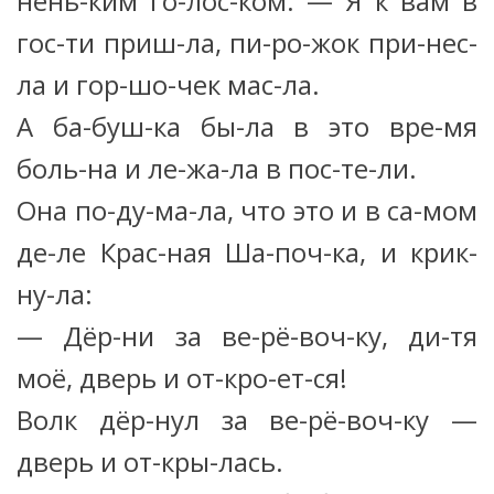
нень-ким го-лос-ком. — Я к вам в
гос-ти приш-ла, пи-ро-жок при-нес-
ла и гор-шо-чек мас-ла.
А ба-буш-ка бы-ла в это вре-мя
боль-на и ле-жа-ла в пос-те-ли.
Она по-ду-ма-ла, что это и в са-мом
де-ле Крас-ная Ша-поч-ка, и крик-
ну-ла:
— Дёр-ни за ве-рё-воч-ку, ди-тя
моё, дверь и от-кро-ет-ся!
Волк дёр-нул за ве-рё-воч-ку —
дверь и от-кры-лась.