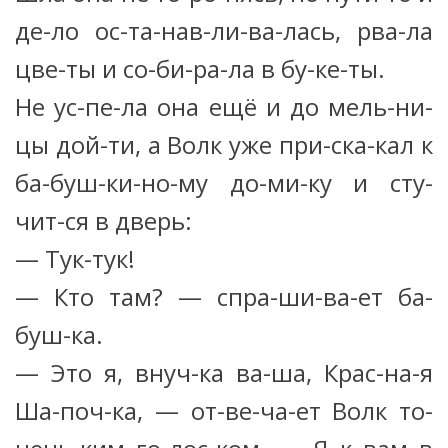
де-ло ос-та-нав-ли-ва-лась, рва-ла
цве-ты и со-би-ра-ла в бу-ке-ты.
Не ус-пе-ла она ещё и до мель-ни-
цы дой-ти, а Волк уже при-ска-кал к
ба-буш-ки-но-му до-ми-ку и сту-
чит-ся в дверь:
— Тук-тук!
— Кто там? — спра-ши-ва-ет ба-
буш-ка.
— Это я, внуч-ка ва-ша, Крас-на-я
Ша-поч-ка, — от-ве-ча-ет Волк то-