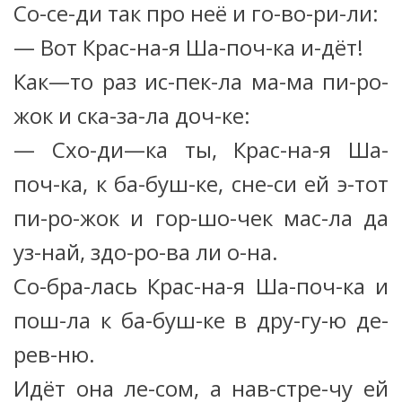
Со-се-ди так про неё и го-во-ри-ли:
— Вот Крас-на-я Ша-поч-ка и-дёт!
Как—то раз ис-пек-ла ма-ма пи-ро-
жок и ска-за-ла доч-ке:
— Схо-ди—ка ты, Крас-на-я Ша-
поч-ка, к ба-буш-ке, сне-си ей э-тот
пи-ро-жок и гор-шо-чек мас-ла да
уз-най, здо-ро-ва ли о-на.
Со-бра-лась Крас-на-я Ша-поч-ка и
пош-ла к ба-буш-ке в дру-гу-ю де-
рев-ню.
Идёт она ле-сом, а нав-стре-чу ей