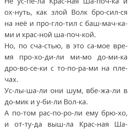
Не ус-пе-ла Крас-ная Ша-поч-ка и
ох-нуть, как злой Волк бро-сил-ся
на неё и про-гло-тил с баш-мач-ка-
ми и крас-ной ша-поч-кой.
Но, по сча-стью, в это са-мое вре-
мя про-хо-ди-ли ми-мо до-ми-ка
дро-во-се-ки с то-по-ра-ми на пле-
чах.
Ус-лы-ша-ли они шум, вбе-жа-ли в
до-мик и у-би-ли Вол-ка.
А по-том рас-по-ро-ли ему брю-хо,
и от-ту-да выш-ла Крас-ная Ша-