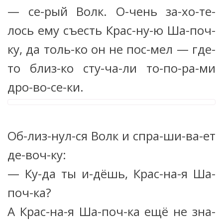
— се-рый Волк. О-чень за-хо-те-
лось ему съесть Крас-ну-ю Ша-поч-
ку, да толь-ко он не пос-мел — где-
то близ-ко сту-ча-ли то-по-ра-ми
дро-во-се-ки.
Об-лиз-нул-ся Волк и спра-ши-ва-ет
де-воч-ку:
— Ку-да ты и-дёшь, Крас-на-я Ша-
поч-ка?
А Крас-на-я Ша-поч-ка ещё не зна-