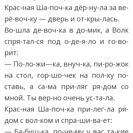
Крас-ная Ша-поч-ка дёр-ну-ла за ве-
рё-воч-ку — дверь и от-кры-лась.
Во-шла де-воч-ка в до-мик, а Волк
спря-тал-ся под о-де-я-ло и го-во-
рит:
— По-ло-жи—ка, внуч-ка, пи-ро-жок
на стол, гор-шо-чек на пол-ку по-
ставь, а са-ма при-ляг ря-дом со
мной. Ты вер-но очень ус-та-ла.
Крас-ная Ша-поч-ка при-лег-ла ря-
дом с вол-ком и спра-ши-ва-ет:
— Ба-буш-ка, по-че-му у вас та-кие