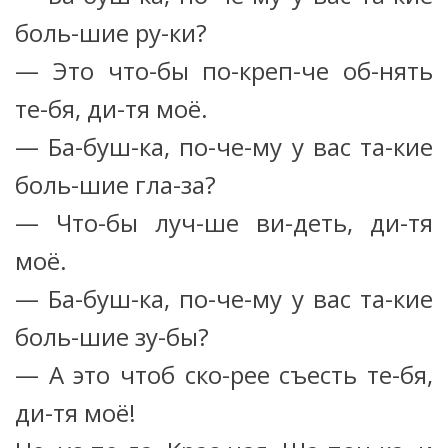
боль-шие ру-ки?
— Это что-бы по-креп-че об-нять
те-бя, ди-тя моё.
— Ба-буш-ка, по-че-му у вас та-кие
боль-шие гла-за?
— Что-бы луч-ше ви-деть, ди-тя
моё.
— Ба-буш-ка, по-че-му у вас та-кие
боль-шие зу-бы?
— А это чтоб ско-рее съесть те-бя,
ди-тя моё!