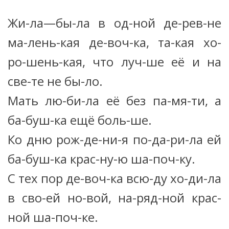
Жи-ла—бы-ла в од-ной де-рев-не
ма-лень-кая де-воч-ка, та-кая хо-
ро-шень-кая, что луч-ше её и на
све-те не бы-ло.
Мать лю-би-ла её без па-мя-ти, а
ба-буш-ка ещё боль-ше.
Ко дню рож-де-ни-я по-да-ри-ла ей
ба-буш-ка крас-ну-ю ша-поч-ку.
С тех пор де-воч-ка всю-ду хо-ди-ла
в сво-ей но-вой, на-ряд-ной крас-
ной ша-поч-ке.