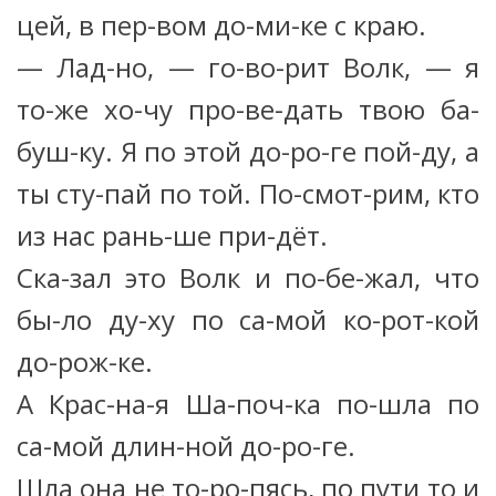
цей, в пер-вом до-ми-ке с краю.
— Лад-но, — го-во-рит Волк, — я
то-же хо-чу про-ве-дать твою ба-
буш-ку. Я по этой до-ро-ге пой-ду, а
ты сту-пай по той. По-смот-рим, кто
из нас рань-ше при-дёт.
Ска-зал это Волк и по-бе-жал, что
бы-ло ду-ху по са-мой ко-рот-кой
до-рож-ке.
А Крас-на-я Ша-поч-ка по-шла по
са-мой длин-ной до-ро-ге.
Шла она не то-ро-пясь, по пути то и