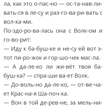
ла, как это о-пас-но — ос-та-нав-ли-
вать-ся в ле-су и раз-го-ва-ри-вать с
вол-ка-ми.
По-здо-ро-ва-лась она с Волк-ом и
го-во-рит:
— Иду к ба-буш-ке и не-су ей вот э-
тот пи-ро-жок и гор-шо-чек мас-ла.
— А да-ле-ко ли жи-вёт твоя ба-
буш-ка? — спра-ши-ва-ет Волк.
— До-воль-но да-ле-ко, — от-ве-ча-
ет Крас-на-я Ша-поч-ка.
— Вон в той де-рев-не, за мель-ни-